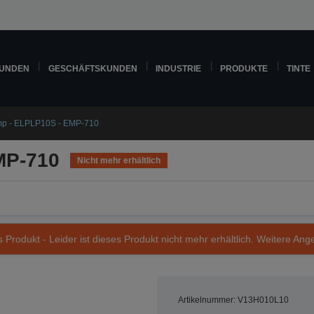
KUNDEN
GESCHÄFTSKUNDEN
INDUSTRIE
PRODUKTE
TINTE
p - ELPLP10S - EMP-710
MP-710
Nicht mehr erhältlich
s Produkt - Leider ist dieses Produkt nicht mehr erhältlich. Weitere Ang
Artikelnummer: V13H010L10