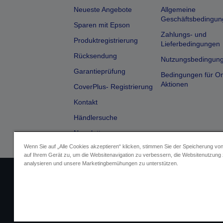
Neueste Angebote
Allgemeine
Geschäftsbedingun
Sparen mit Epson
Zahlungs- und
Produktregistrierung
Lieferbedingungen
Rücksendung
Nutzungsbedingun
Garantieprüfung
Bedingungen für On
Aktionen
CoverPlus- Registrierung
Kontakt
Händlersuche
Newsletter
Wenn Sie auf „Alle Cookies akzeptieren“ klicken, stimmen Sie der Speicherung vo
auf Ihrem Gerät zu, um die Websitenavigation zu verbessern, die Websitenutzung
analysieren und unsere Marketingbemühungen zu unterstützen.
Impressum
Identifizierung der G
Fragen zum D