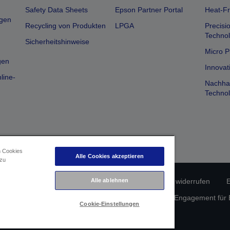
Safety Data Sheets
Epson Partner Portal
Heat-Fr
gen
Recycling von Produkten
LPGA
Precisi
Technol
Sicherheitshinweise
Micro P
gen
Innovat
line-
Nachhal
Technol
n Cookies
Alle Cookies akzeptieren
 zu
erätekonformität
Datenschutzrichtlinie
Vertrag widerrufen
E
Alle ablehnen
atenschutz
Informationen zu Cookies
Epson Engagement für Ba
Cookie-Einstellungen
Copyright © 2026 Seiko Epson