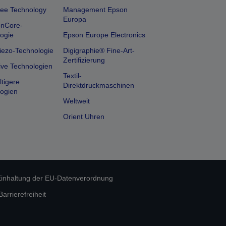
ee Technology
Management Epson
Europa
onCore-
ogie
Epson Europe Electronics
iezo-Technologie
Digigraphie® Fine-Art-
Zertifizierung
ive Technologien
Textil-
tigere
Direktdruckmaschinen
ogien
Weltweit
Orient Uhren
inhaltung der EU-Datenverordnung
rrierefreiheit