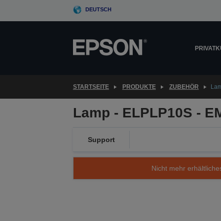
Skip
DEUTSCH
to
main
content
PRIVAT
STARTSEITE
PRODUKTE
ZUBEHÖR
Lam
Lamp - ELPLP10S - E
Support
Nicht mehr erhältliche