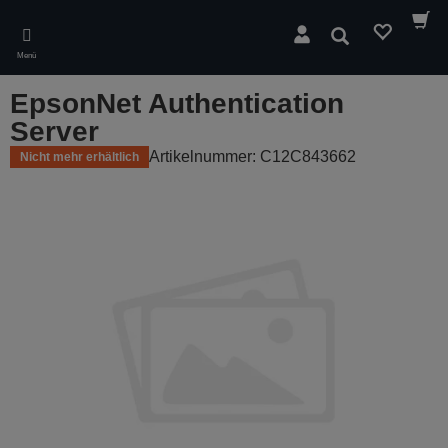
Skip
to
Suchen
main
Menü
content
EpsonNet Authentication
Server
Artikelnummer: C12C843662
Nicht mehr erhältlich