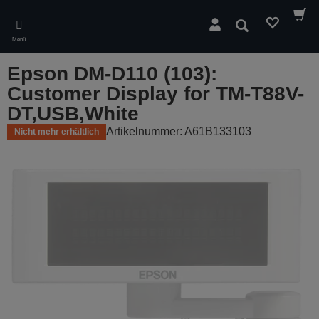
Skip
to
Suchen
main
Menü
content
Epson DM-D110 (103):
Customer Display for TM-T88V-
DT,USB,White
Artikelnummer: A61B133103
Nicht mehr erhältlich