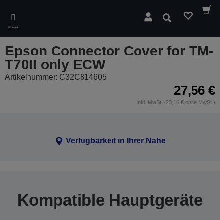
Skip
to
Suchen
main
Menü
content
Epson Connector Cover for TM-
T70II only ECW
Artikelnummer: C32C814605
27,56 €
inkl. MwSt. (23,16 € ohne MwSt.)
Verfügbarkeit in Ihrer Nähe
Kompatible Hauptgeräte