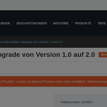
KUNDEN
GESCHÄFTSKUNDEN
INDUSTRIE
PRODUKTE
TINTE
on AlbumMaker Upgrade von Version 1.0 auf 2.0
rade von Version 1.0 auf 2.0
Nich
s Produkt - Leider ist dieses Produkt nicht mehr erhältlich. Weitere Ang
Artikelnummer: 3100837