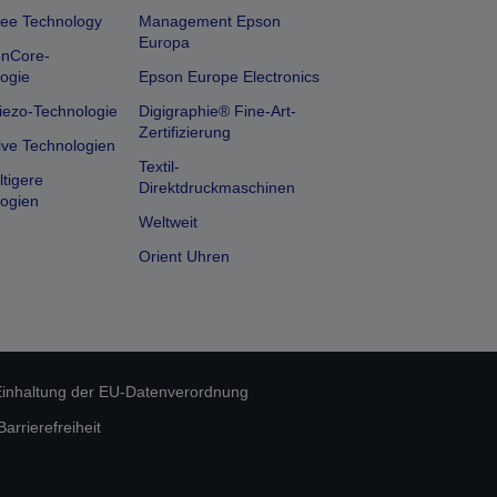
ee Technology
Management Epson
Europa
onCore-
ogie
Epson Europe Electronics
iezo-Technologie
Digigraphie® Fine-Art-
Zertifizierung
ive Technologien
Textil-
tigere
Direktdruckmaschinen
ogien
Weltweit
Orient Uhren
inhaltung der EU-Datenverordnung
rrierefreiheit