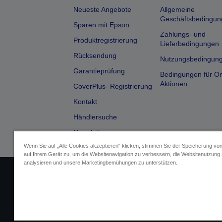
Neueste Angebote
Allgemeine
Geschäftsbedingun
Sparen mit Epson
Zahlungs- und
Produktregistrierung
Lieferbedingungen
Rücksendung
Nutzungsbedingun
Garantieprüfung
Bedingungen für On
Aktionen
CoverPlus- Registrierung
Kontakt
Händlersuche
Newsletter
Wenn Sie auf „Alle Cookies akzeptieren“ klicken, stimmen Sie der Speicherung vo
auf Ihrem Gerät zu, um die Websitenavigation zu verbessern, die Websitenutzung
analysieren und unsere Marketingbemühungen zu unterstützen.
Impressum
Identifizierung der G
Fragen zum D