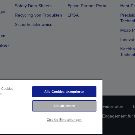
Safety Data Sheets
Epson Partner Portal
Heat-Fr
gen
Recycling von Produkten
LPGA
Precisi
Technol
Sicherheitshinweise
Micro P
gen
Innovat
line-
Nachhal
Technol
n Cookies
Alle Cookies akzeptieren
 zu
erätekonformität
Datenschutzrichtlinie
Vertrag widerrufen
E
Alle ablehnen
atenschutz
Informationen zu Cookies
Epson Engagement für Ba
Cookie-Einstellungen
Copyright © 2026 Seiko Epson