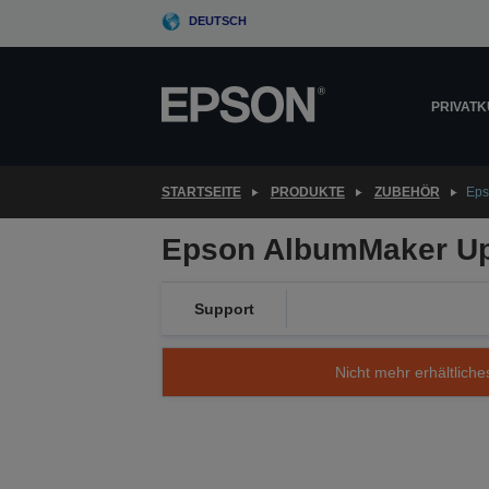
Skip
DEUTSCH
to
main
content
PRIVAT
STARTSEITE
PRODUKTE
ZUBEHÖR
Eps
Epson AlbumMaker Upg
Support
Nicht mehr erhältliche