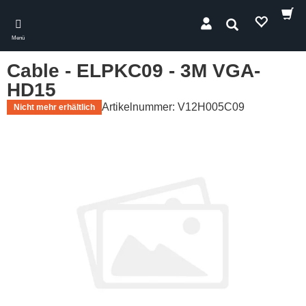
Skip
to
Suchen
main
Menü
content
Cable - ELPKC09 - 3M VGA-
HD15
Artikelnummer: V12H005C09
Nicht mehr erhältlich