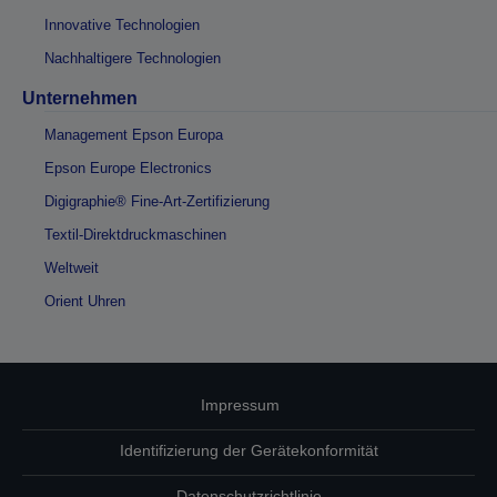
Innovative Technologien
Nachhaltigere Technologien
Unternehmen
Management Epson Europa
Epson Europe Electronics
Digigraphie® Fine-Art-Zertifizierung
Textil-Direktdruckmaschinen
Weltweit
Orient Uhren
Impressum
Identifizierung der Gerätekonformität
Datenschutzrichtlinie