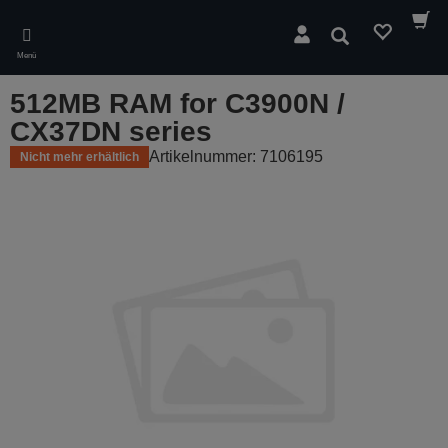
Skip
to
Suchen
main
Menü
content
512MB RAM for C3900N /
CX37DN series
Artikelnummer: 7106195
Nicht mehr erhältlich