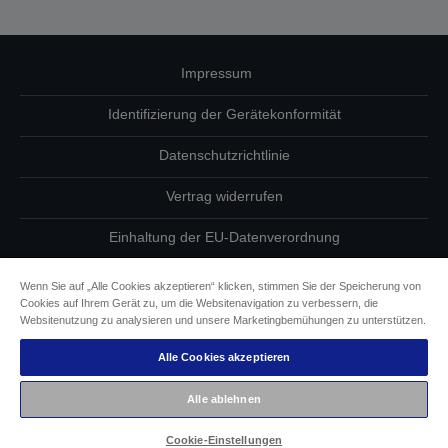
Impressum
Identifizierung der Gerätekonformität
Datenschutzrichtlinie
Vertrag widerrufen
Einhaltung der EU-Datenverordnung
Fragen zum Datenschutz
Wenn Sie auf „Alle Cookies akzeptieren“ klicken, stimmen Sie der Speicherung von
Cookies auf Ihrem Gerät zu, um die Websitenavigation zu verbessern, die
Informationen zu Cookies
Websitenutzung zu analysieren und unsere Marketingbemühungen zu unterstützen.
Alle Cookies akzeptieren
Epson Engagement für Barrierefreiheit
Alle ablehnen
Copyright © 2026 Seiko Epson
Cookie-Einstellungen