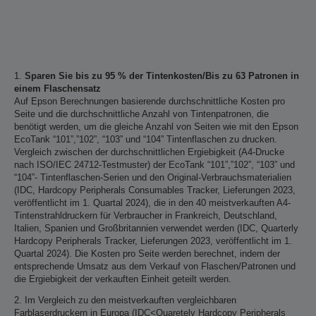
1.
Sparen Sie bis zu 95 % der Tintenkosten/Bis zu 63 Patronen in
einem Flaschensatz
Auf Epson Berechnungen basierende durchschnittliche Kosten pro
Seite und die durchschnittliche Anzahl von Tintenpatronen, die
benötigt werden, um die gleiche Anzahl von Seiten wie mit den Epson
EcoTank “101”,”102”, “103” und “104” Tintenflaschen zu drucken.
Vergleich zwischen der durchschnittlichen Ergiebigkeit (A4-Drucke
nach ISO/IEC 24712-Testmuster) der EcoTank “101”,”102”, “103” und
“104”- Tintenflaschen-Serien und den Original-Verbrauchsmaterialien
(IDC, Hardcopy Peripherals Consumables Tracker, Lieferungen 2023,
veröffentlicht im 1. Quartal 2024), die in den 40 meistverkauften A4-
Tintenstrahldruckern für Verbraucher in Frankreich, Deutschland,
Italien, Spanien und Großbritannien verwendet werden (IDC, Quarterly
Hardcopy Peripherals Tracker, Lieferungen 2023, veröffentlicht im 1.
Quartal 2024). Die Kosten pro Seite werden berechnet, indem der
entsprechende Umsatz aus dem Verkauf von Flaschen/Patronen und
die Ergiebigkeit der verkauften Einheit geteilt werden.
2. Im Vergleich zu den meistverkauften vergleichbaren
Farblaserdruckern in Europa (IDC<Quaretely Hardcopy Peripherals