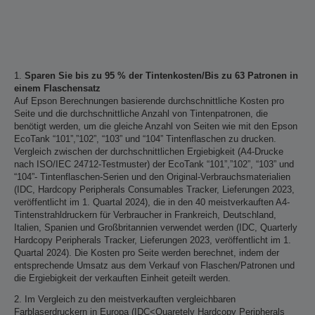
1.
Sparen Sie bis zu 95 % der Tintenkosten/Bis zu 63 Patronen in
einem Flaschensatz
Auf Epson Berechnungen basierende durchschnittliche Kosten pro
Seite und die durchschnittliche Anzahl von Tintenpatronen, die
benötigt werden, um die gleiche Anzahl von Seiten wie mit den Epson
EcoTank “101”,”102”, “103” und “104” Tintenflaschen zu drucken.
Vergleich zwischen der durchschnittlichen Ergiebigkeit (A4-Drucke
nach ISO/IEC 24712-Testmuster) der EcoTank “101”,”102”, “103” und
“104”- Tintenflaschen-Serien und den Original-Verbrauchsmaterialien
(IDC, Hardcopy Peripherals Consumables Tracker, Lieferungen 2023,
veröffentlicht im 1. Quartal 2024), die in den 40 meistverkauften A4-
Tintenstrahldruckern für Verbraucher in Frankreich, Deutschland,
Italien, Spanien und Großbritannien verwendet werden (IDC, Quarterly
Hardcopy Peripherals Tracker, Lieferungen 2023, veröffentlicht im 1.
Quartal 2024). Die Kosten pro Seite werden berechnet, indem der
entsprechende Umsatz aus dem Verkauf von Flaschen/Patronen und
die Ergiebigkeit der verkauften Einheit geteilt werden.
2. Im Vergleich zu den meistverkauften vergleichbaren
Farblaserdruckern in Europa (IDC<Quaretely Hardcopy Peripherals