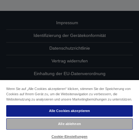
Impressum
Identifizierung der Gerätekonformität
Datenschutzrichtlinie
Vertrag widerrufen
Einhaltung der EU-Datenverordnung
Fragen zum Datenschutz
Wenn Sie auf „Alle Cookies akzeptieren“ klicken, stimmen Sie der Speicherung von
Cookies auf Ihrem Gerät zu, um die Websitenavigation zu verbessern, die
Informationen zu Cookies
Websitenutzung zu analysieren und unsere Marketingbemühungen zu unterstützen.
Alle Cookies akzeptieren
Epson Engagement für Barrierefreiheit
Alle ablehnen
Copyright © 2026 Seiko Epson
Cookie-Einstellungen