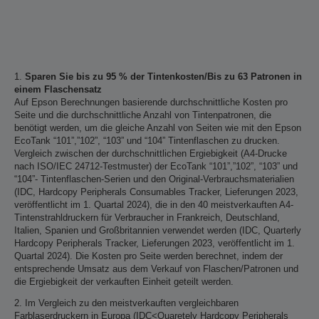
1.
Sparen Sie bis zu 95 % der Tintenkosten/Bis zu 63 Patronen in
einem Flaschensatz
Auf Epson Berechnungen basierende durchschnittliche Kosten pro
Seite und die durchschnittliche Anzahl von Tintenpatronen, die
benötigt werden, um die gleiche Anzahl von Seiten wie mit den Epson
EcoTank “101”,”102”, “103” und “104” Tintenflaschen zu drucken.
Vergleich zwischen der durchschnittlichen Ergiebigkeit (A4-Drucke
nach ISO/IEC 24712-Testmuster) der EcoTank “101”,”102”, “103” und
“104”- Tintenflaschen-Serien und den Original-Verbrauchsmaterialien
(IDC, Hardcopy Peripherals Consumables Tracker, Lieferungen 2023,
veröffentlicht im 1. Quartal 2024), die in den 40 meistverkauften A4-
Tintenstrahldruckern für Verbraucher in Frankreich, Deutschland,
Italien, Spanien und Großbritannien verwendet werden (IDC, Quarterly
Hardcopy Peripherals Tracker, Lieferungen 2023, veröffentlicht im 1.
Quartal 2024). Die Kosten pro Seite werden berechnet, indem der
entsprechende Umsatz aus dem Verkauf von Flaschen/Patronen und
die Ergiebigkeit der verkauften Einheit geteilt werden.
2. Im Vergleich zu den meistverkauften vergleichbaren
Farblaserdruckern in Europa (IDC<Quaretely Hardcopy Peripherals