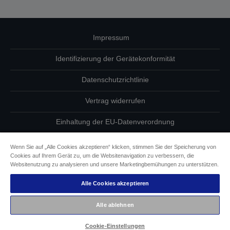
Impressum
Identifizierung der Gerätekonformität
Datenschutzrichtlinie
Vertrag widerrufen
Einhaltung der EU-Datenverordnung
Fragen zum Datenschutz
Wenn Sie auf „Alle Cookies akzeptieren“ klicken, stimmen Sie der Speicherung von
Cookies auf Ihrem Gerät zu, um die Websitenavigation zu verbessern, die
Informationen zu Cookies
Websitenutzung zu analysieren und unsere Marketingbemühungen zu unterstützen.
Alle Cookies akzeptieren
Epson Engagement für Barrierefreiheit
Alle ablehnen
Copyright © 2026 Seiko Epson
Cookie-Einstellungen