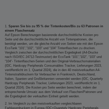
1.
Sparen Sie bis zu 95 % der Tintenkosten/Bis zu 63 Patronen in
einem Flaschensatz
Auf Epson Berechnungen basierende durchschnittliche Kosten pro
Seite und die durchschnittliche Anzahl von Tintenpatronen, die
benötigt werden, um die gleiche Anzahl von Seiten wie mit den Epson
EcoTank “101”,”102”, “103” und “104” Tintenflaschen zu drucken.
Vergleich zwischen der durchschnittlichen Ergiebigkeit (A4-Drucke
nach ISO/IEC 24712-Testmuster) der EcoTank “101”,”102”, “103” und
“104”- Tintenflaschen-Serien und den Original-Verbrauchsmaterialien
(IDC, Hardcopy Peripherals Consumables Tracker, Lieferungen 2023,
veröffentlicht im 1. Quartal 2024), die in den 40 meistverkauften A4-
Tintenstrahldruckern für Verbraucher in Frankreich, Deutschland,
Italien, Spanien und Großbritannien verwendet werden (IDC, Quarterly
Hardcopy Peripherals Tracker, Lieferungen 2023, veröffentlicht im 1.
Quartal 2024). Die Kosten pro Seite werden berechnet, indem der
entsprechende Umsatz aus dem Verkauf von Flaschen/Patronen und
die Ergiebigkeit der verkauften Einheit geteilt werden.
2. Im Vergleich zu den meistverkauften vergleichbaren
Farblaserdruckern in Europa (IDC<Quaretely Hardcopy Peripherals