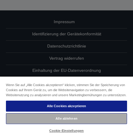
Impressum
Identifizierung der Gerätekonformität
Datenschutzrichtlinie
Vertrag widerrufen
Einhaltung der EU-Datenverordnung
Fragen zum Datenschutz
Wenn Sie auf „Alle Cookies akzeptieren“ klicken, stimmen Sie der Speicherung von
Cookies auf Ihrem Gerät zu, um die Websitenavigation zu verbessern, die
Informationen zu Cookies
Websitenutzung zu analysieren und unsere Marketingbemühungen zu unterstützen.
Alle Cookies akzeptieren
Epson Engagement für Barrierefreiheit
Alle ablehnen
Copyright © 2026 Seiko Epson
Cookie-Einstellungen