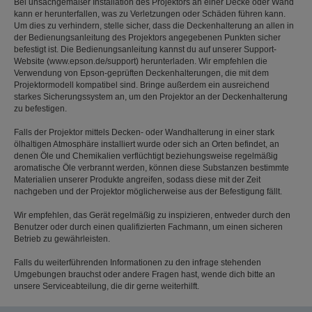
Bei unsachgemäßer Installation des Projektors an einer Decke oder Wand
kann er herunterfallen, was zu Verletzungen oder Schäden führen kann.
Um dies zu verhindern, stelle sicher, dass die Deckenhalterung an allen in
der Bedienungsanleitung des Projektors angegebenen Punkten sicher
befestigt ist. Die Bedienungsanleitung kannst du auf unserer Support-
Website (www.epson.de/support) herunterladen. Wir empfehlen die
Verwendung von Epson-geprüften Deckenhalterungen, die mit dem
Projektormodell kompatibel sind. Bringe außerdem ein ausreichend
starkes Sicherungssystem an, um den Projektor an der Deckenhalterung
zu befestigen.
Falls der Projektor mittels Decken- oder Wandhalterung in einer stark
ölhaltigen Atmosphäre installiert wurde oder sich an Orten befindet, an
denen Öle und Chemikalien verflüchtigt beziehungsweise regelmäßig
aromatische Öle verbrannt werden, können diese Substanzen bestimmte
Materialien unserer Produkte angreifen, sodass diese mit der Zeit
nachgeben und der Projektor möglicherweise aus der Befestigung fällt.
Wir empfehlen, das Gerät regelmäßig zu inspizieren, entweder durch den
Benutzer oder durch einen qualifizierten Fachmann, um einen sicheren
Betrieb zu gewährleisten.
Falls du weiterführenden Informationen zu den infrage stehenden
Umgebungen brauchst oder andere Fragen hast, wende dich bitte an
unsere Serviceabteilung, die dir gerne weiterhilft.