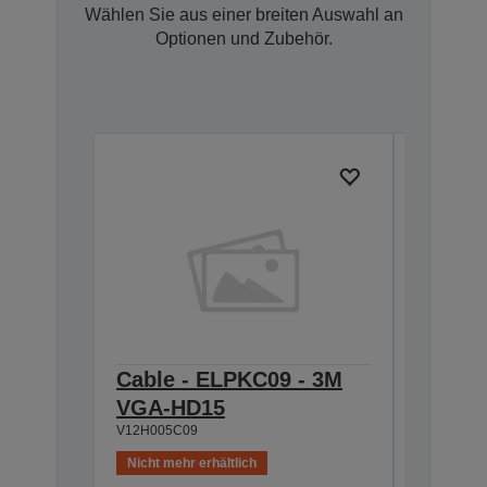
Wählen Sie aus einer breiten Auswahl an
Optionen und Zubehör.
Cable - ELPKC09 - 3M
Cable 
V12H005C
VGA-HD15
V12H005C09
Nicht mehr erhältlich
Nicht meh