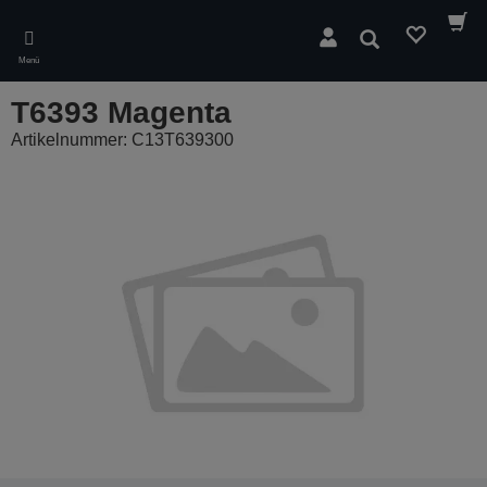
Skip
to
Suchen
main
Menü
content
T6393 Magenta
Artikelnummer: C13T639300