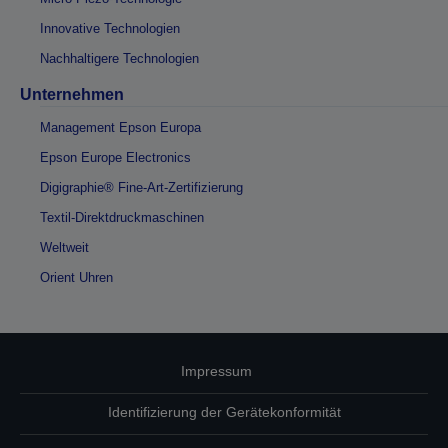
Innovative Technologien
Nachhaltigere Technologien
Unternehmen
Management Epson Europa
Epson Europe Electronics
Digigraphie® Fine-Art-Zertifizierung
Textil-Direktdruckmaschinen
Weltweit
Orient Uhren
Impressum
Identifizierung der Gerätekonformität