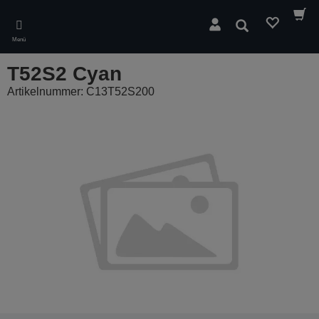
Skip
to
Suchen
main
Menü
content
T52S2 Cyan
Artikelnummer: C13T52S200