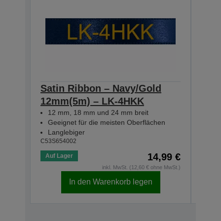
Satin Ribbon – Navy/Gold
Sat
12mm(5m) – LK-4HKK
12m
12 mm, 18 mm und 24 mm breit
12 
Geeignet für die meisten Oberflächen
Gee
Langlebiger
Lan
C53S654002
C53S6
14,99 €
Auf Lager
Auf 
inkl. MwSt. (12,60 € ohne MwSt.)
In den Warenkorb legen