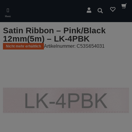
Skip
to
Suchen
main
Menü
content
Satin Ribbon – Pink/Black
12mm(5m) – LK-4PBK
Artikelnummer: C53S654031
Nicht mehr erhältlich