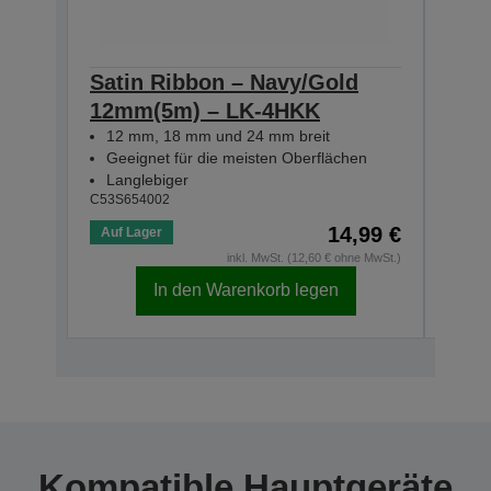
Satin Ribbon – Navy/Gold
Sat
12mm(5m) – LK-4HKK
12m
12 mm, 18 mm und 24 mm breit
12 
Geeignet für die meisten Oberflächen
Gee
Langlebiger
Lan
C53S654002
C53S6
14,99 €
Auf Lager
Auf 
inkl. MwSt. (12,60 € ohne MwSt.)
In den Warenkorb legen
Kompatible Hauptgeräte