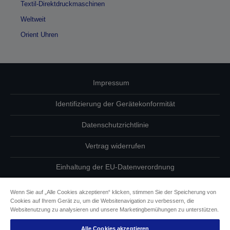
Textil-Direktdruckmaschinen
Weltweit
Orient Uhren
Impressum
Identifizierung der Gerätekonformität
Datenschutzrichtlinie
Vertrag widerrufen
Einhaltung der EU-Datenverordnung
Fragen zum Datenschutz
Wenn Sie auf „Alle Cookies akzeptieren“ klicken, stimmen Sie der Speicherung von
Cookies auf Ihrem Gerät zu, um die Websitenavigation zu verbessern, die
Informationen zu Cookies
Websitenutzung zu analysieren und unsere Marketingbemühungen zu unterstützen.
Alle Cookies akzeptieren
Epson Engagement für Barrierefreiheit