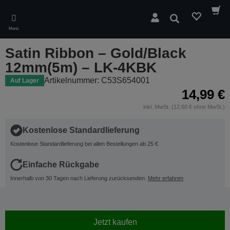
Skip
to
Suchen
main
Menü
content
Satin Ribbon – Gold/Black
12mm(5m) – LK-4KBK
Artikelnummer: C53S654001
Auf Lager
14,99 €
inkl. MwSt. (12,60 € ohne MwSt.)
Kostenlose Standardlieferung
Kostenlose Standardlieferung bei allen Bestellungen ab 25 €
Einfache Rückgabe
Innerhalb von 30 Tagen nach Lieferung zurücksenden.
Mehr erfahren
Jetzt kaufen