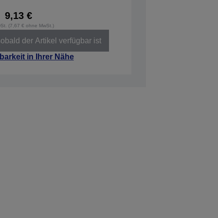
9,13 €
wSt. (7,67 € ohne MwSt.)
obald der Artikel verfügbar ist
barkeit in Ihrer Nähe