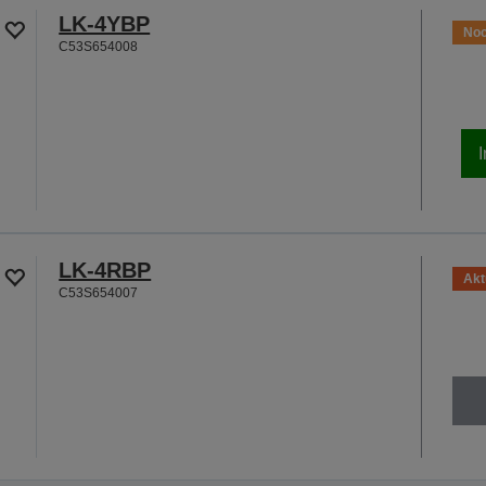
LK-4YBP
Noc
C53S654008
LK-4RBP
Akt
C53S654007