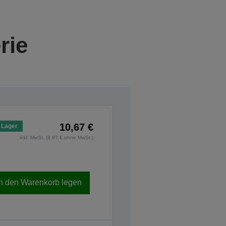
rie
10,67 €
 Lager
inkl. MwSt. (8,97 € ohne MwSt.)
In den Warenkorb legen