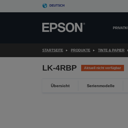
Skip
DEUTSCH
to
main
content
PRIVAT
STARTSEITE
PRODUKTE
TINTE & PAPIER
LK-4RBP
Aktuell nicht verfügbar
Übersicht
Serienmodelle