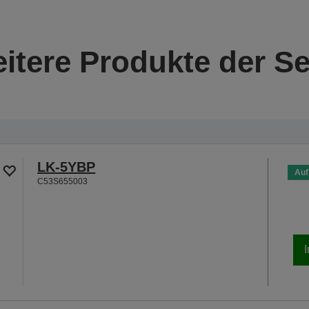
itere Produkte der Se
LK-5YBP
Auf
C53S655003