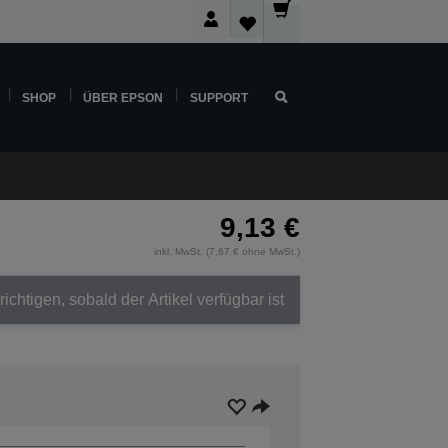
SHOP
ÜBER EPSON
SUPPORT
9,13 €
inkl. MwSt. (7,67 € ohne MwSt.)
ichtigen, sobald der Artikel verfügbar ist