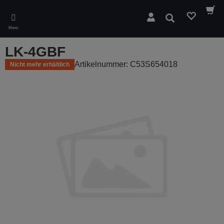
Skip
to
Suchen
main
Menü
content
LK-4GBF
Artikelnummer: C53S654018
Nicht mehr erhältlich