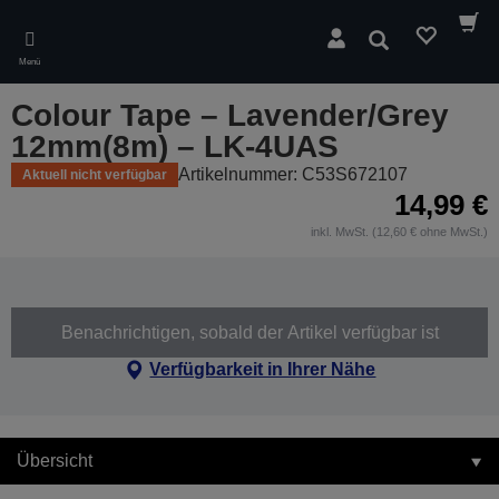
Skip
to
Suchen
main
Menü
content
Colour Tape – Lavender/Grey
12mm(8m) – LK-4UAS
Artikelnummer: C53S672107
Aktuell nicht verfügbar
14,99 €
inkl. MwSt. (12,60 € ohne MwSt.)
Benachrichtigen, sobald der Artikel verfügbar ist
Verfügbarkeit in Ihrer Nähe
Übersicht