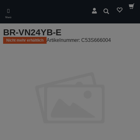
Skip
to
Suchen
main
Menü
content
BR-VN24YB-E
Artikelnummer: C53S666004
Nicht mehr erhältlich