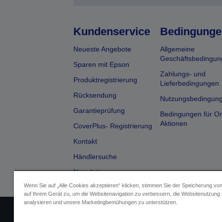
Kundenservice
Bedingunge
Neueste Angebote
Allgemeine
Geschäftsbedingun
Sparen mit Epson
Zahlungs- und
Produktregistrierung
Lieferbedingungen
Rücksendung
Nutzungsbedingun
Garantieprüfung
Bedingungen für On
Aktionen
CoverPlus- Registrierung
Kontakt
Händlersuche
Newsletter
Wenn Sie auf „Alle Cookies akzeptieren“ klicken, stimmen Sie der Speicherung vo
auf Ihrem Gerät zu, um die Websitenavigation zu verbessern, die Websitenutzung
analysieren und unsere Marketingbemühungen zu unterstützen.
Impressum
Identifizierung der G