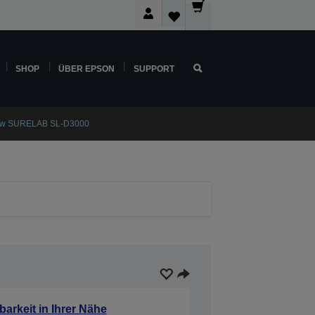
SHOP
ÜBER EPSON
SUPPORT
low SURELAB SL-D3000
barkeit in Ihrer Nähe