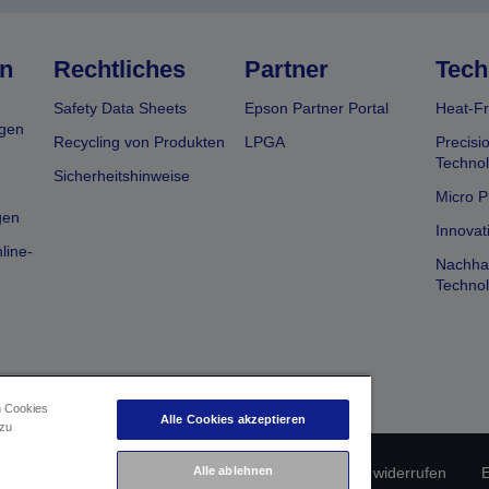
n
Rechtliches
Partner
Tech
Safety Data Sheets
Epson Partner Portal
Heat-Fr
gen
Recycling von Produkten
LPGA
Precisi
Technol
Sicherheitshinweise
Micro P
gen
Innovat
line-
Nachhal
Technol
n Cookies
Alle Cookies akzeptieren
 zu
erätekonformität
Datenschutzrichtlinie
Vertrag widerrufen
E
Alle ablehnen