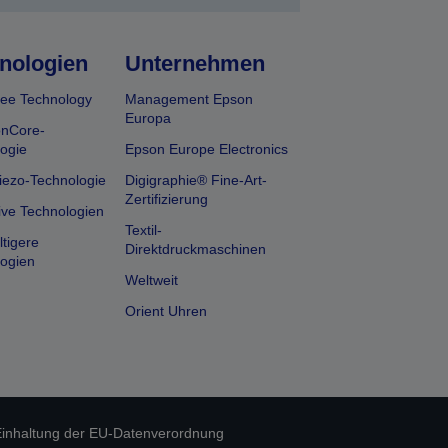
nologien
Unternehmen
ee Technology
Management Epson
Europa
onCore-
ogie
Epson Europe Electronics
iezo-Technologie
Digigraphie® Fine-Art-
Zertifizierung
ive Technologien
Textil-
tigere
Direktdruckmaschinen
ogien
Weltweit
Orient Uhren
inhaltung der EU-Datenverordnung