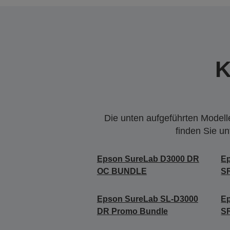
K
Die unten aufgeführten Modelle
finden Sie u
Epson SureLab D3000 DR
E
OC BUNDLE
S
Epson SureLab SL-D3000
E
DR Promo Bundle
S