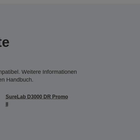
te
mpatibel. Weitere Informationen
den Handbuch.
SureLab D3000 DR Promo
II