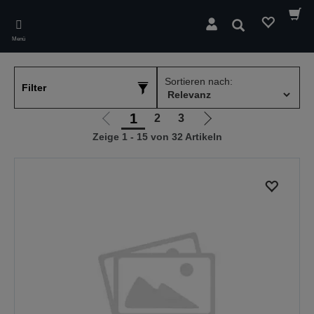
Skip
to
Suchen
main
Menü
content
Sortieren nach:
Filter
1
2
3
Zur
Zur
Zeige 1 - 15 von 32 Artikeln
vorherigen
nächsten
Seite
Seite