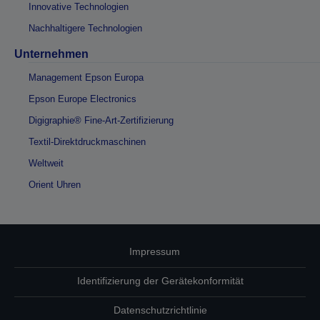
Innovative Technologien
Nachhaltigere Technologien
Unternehmen
Management Epson Europa
Epson Europe Electronics
Digigraphie® Fine-Art-Zertifizierung
Textil-Direktdruckmaschinen
Weltweit
Orient Uhren
Impressum
Identifizierung der Gerätekonformität
Datenschutzrichtlinie