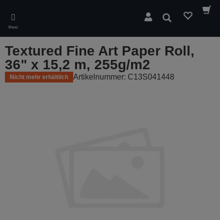
Skip
to
Suchen
main
Menü
content
Textured Fine Art Paper Roll,
36" x 15,2 m, 255g/m2
Artikelnummer: C13S041448
Nicht mehr erhältlich