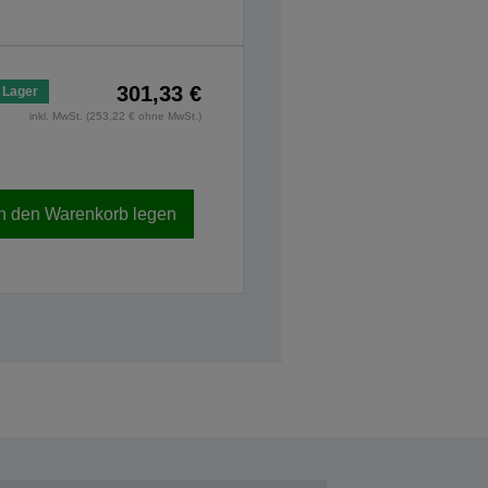
301,33 €
 Lager
inkl. MwSt. (253,22 € ohne MwSt.)
In den Warenkorb legen