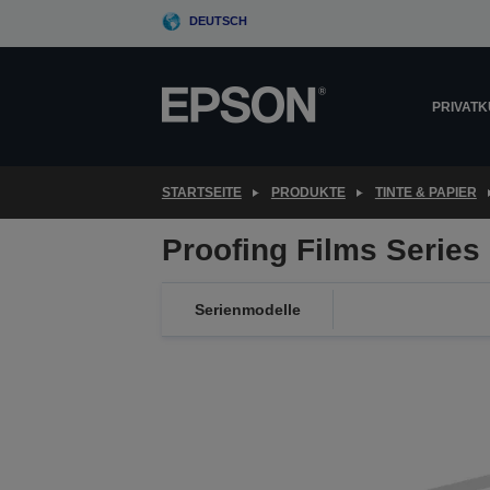
Skip
DEUTSCH
to
main
content
PRIVAT
STARTSEITE
PRODUKTE
TINTE & PAPIER
Proofing Films Series
Serienmodelle