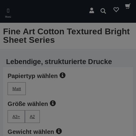
Skip
to
Suchen
main
Menü
content
Fine Art Cotton Textured Bright
Sheet Series
Lebendige, strukturierte Drucke
Papiertyp wählen
Matt
Größe wählen
A3+
A2
Gewicht wählen