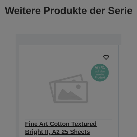
Weitere Produkte der Serie
Fine Art Cotton Textured
Fine
Bright II, A2 25 Sheets
Brig