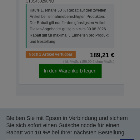
C13S450290NQ
C13S4
Kaufe 1, erhalte 50 % Rabatt auf den zweiten
Artikel bei teilnahmeberechtigten Produkten.
Der Rabatt gilt nur für den günstigsten Artikel.
Dieses Angebot ist gültig bis zum 30.08.2026.
Rabatt gilt für maximal 3 Einheiten pro Produkt
und Bestellung.
189,21 €
Noch 1 Artikel verfügbar
Auf 
inkl. MwSt. (159,00 € ohne MwSt.)
In den Warenkorb legen
Bleiben Sie mit Epson in Verbindung und sichern
Sie sich sofort einen Gutscheincode für einen
Rabatt von
10 %*
bei Ihrer nächsten Bestellung.