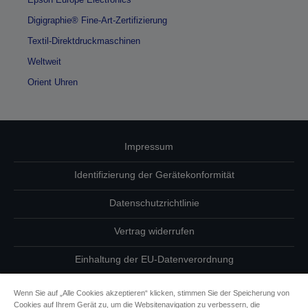
Digigraphie® Fine-Art-Zertifizierung
Textil-Direktdruckmaschinen
Weltweit
Orient Uhren
Impressum
Identifizierung der Gerätekonformität
Datenschutzrichtlinie
Vertrag widerrufen
Einhaltung der EU-Datenverordnung
Fragen zum Datenschutz
Wenn Sie auf „Alle Cookies akzeptieren“ klicken, stimmen Sie der Speicherung von
Cookies auf Ihrem Gerät zu, um die Websitenavigation zu verbessern, die