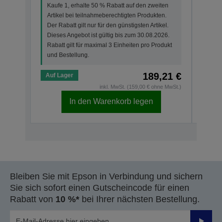
Kaufe 1, erhalte 50 % Rabatt auf den zweiten
Kauf
Artikel bei teilnahmeberechtigten Produkten.
Arti
Der Rabatt gilt nur für den günstigsten Artikel.
Der R
Dieses Angebot ist gültig bis zum 30.08.2026.
Dies
Rabatt gilt für maximal 3 Einheiten pro Produkt
Rabat
und Bestellung.
und 
189,21 €
Auf Lager
Auf 
inkl. MwSt. (159,00 € ohne MwSt.)
In den Warenkorb legen
Bleiben Sie mit Epson in Verbindung und sichern
Sie sich sofort einen Gutscheincode für einen
Rabatt von
10 %*
bei Ihrer nächsten Bestellung.