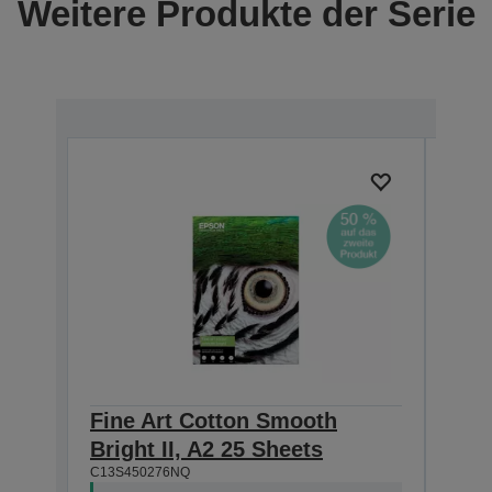
Weitere Produkte der Serie
Fine Art Cotton Smooth
Fin
Bright II, A2 25 Sheets
Brig
C13S450276NQ
C13S4