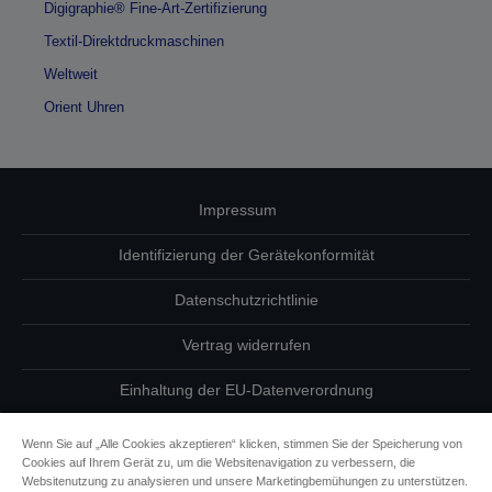
Digigraphie® Fine-Art-Zertifizierung
Textil-Direktdruckmaschinen
Weltweit
Orient Uhren
Impressum
Identifizierung der Gerätekonformität
Datenschutzrichtlinie
Vertrag widerrufen
Einhaltung der EU-Datenverordnung
Fragen zum Datenschutz
Wenn Sie auf „Alle Cookies akzeptieren“ klicken, stimmen Sie der Speicherung von
Cookies auf Ihrem Gerät zu, um die Websitenavigation zu verbessern, die
Informationen zu Cookies
Websitenutzung zu analysieren und unsere Marketingbemühungen zu unterstützen.