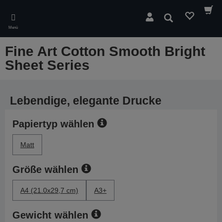
Skip
to
Suchen
main
Menü
content
Fine Art Cotton Smooth Bright
Sheet Series
Lebendige, elegante Drucke
Papiertyp wählen
Matt
Größe wählen
A4 (21.0x29,7 cm)
A3+
Gewicht wählen