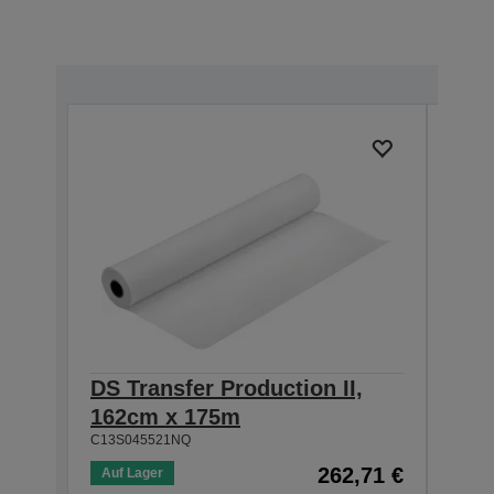
DS Transfer Production II,
DS T
162cm x 175m
111
C13S045521NQ
C13S0
262,71 €
Auf Lager
Auf 