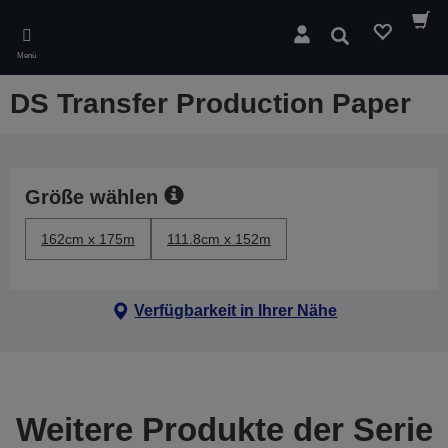
Skip
to
Suchen
main
Menü
content
DS Transfer Production Paper
Größe wählen
162cm x 175m
111.8cm x 152m
Verfügbarkeit in Ihrer Nähe
Weitere Produkte der Serie