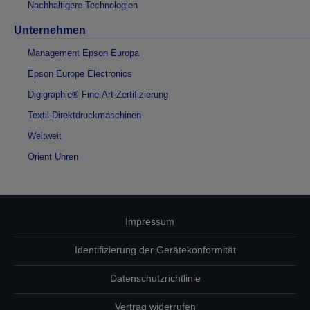
Nachhaltigere Technologien
Unternehmen
Management Epson Europa
Epson Europe Electronics
Digigraphie® Fine-Art-Zertifizierung
Textil-Direktdruckmaschinen
Weltweit
Orient Uhren
Impressum
Identifizierung der Gerätekonformität
Datenschutzrichtlinie
Vertrag widerrufen