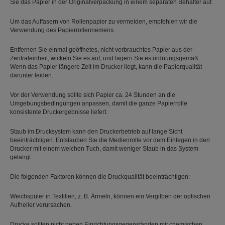
Sie das Papier in der Originalverpackung in einem separaten Behälter auf.
Um das Auffasern von Rollenpapier zu vermeiden, empfehlen wir die
Verwendung des Papierrollenriemens.
Entfernen Sie einmal geöffnetes, nicht verbrauchtes Papier aus der
Zentraleinheit, wickeln Sie es auf, und lagern Sie es ordnungsgemäß.
Wenn das Papier längere Zeit im Drucker liegt, kann die Papierqualität
darunter leiden.
Vor der Verwendung sollte sich Papier ca. 24 Stunden an die
Umgebungsbedingungen anpassen, damit die ganze Papierrolle
konsistente Druckergebnisse liefert.
Staub im Drucksystem kann den Druckerbetrieb auf lange Sicht
beeinträchtigen. Entstauben Sie die Medienrolle vor dem Einlegen in den
Drucker mit einem weichen Tuch, damit weniger Staub in das System
gelangt.
Die folgenden Faktoren können die Druckqualität beeinträchtigen:
Weichspüler in Textilien, z. B. Ärmeln, können ein Vergilben der optischen
Aufheller verursachen.
Drucke sollten nicht neben Einrichtungsgegenständen mit chemischen