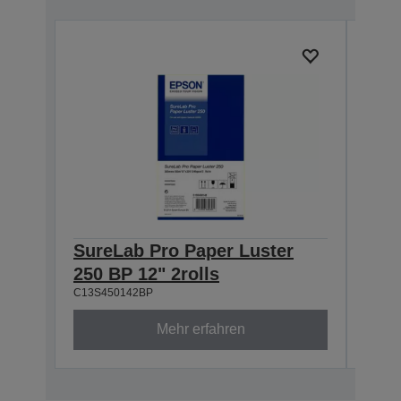
SureLab Pro Paper Luster
Sur
250 BP 12" 2rolls
250 
C13S450142BP
C13S4
Mehr erfahren