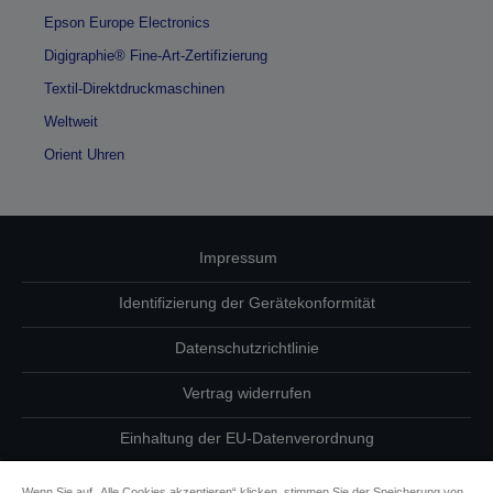
Epson Europe Electronics
Digigraphie® Fine-Art-Zertifizierung
Textil-Direktdruckmaschinen
Weltweit
Orient Uhren
Impressum
Identifizierung der Gerätekonformität
Datenschutzrichtlinie
Vertrag widerrufen
Einhaltung der EU-Datenverordnung
Fragen zum Datenschutz
Wenn Sie auf „Alle Cookies akzeptieren“ klicken, stimmen Sie der Speicherung von