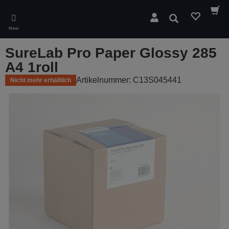
Skip
to
Suchen
main
Menü
content
SureLab Pro Paper Glossy 285
A4 1roll
Artikelnummer: C13S045441
Nicht mehr erhältlich