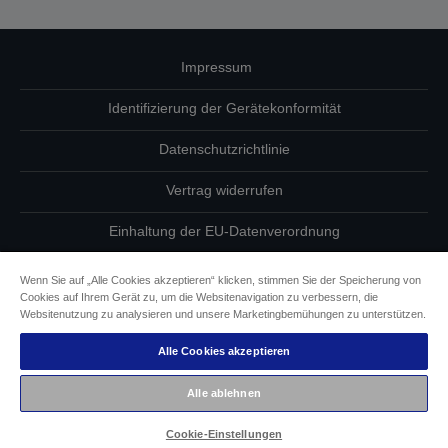
Impressum
Identifizierung der Gerätekonformität
Datenschutzrichtlinie
Vertrag widerrufen
Einhaltung der EU-Datenverordnung
Fragen zum Datenschutz
Wenn Sie auf „Alle Cookies akzeptieren“ klicken, stimmen Sie der Speicherung von
Cookies auf Ihrem Gerät zu, um die Websitenavigation zu verbessern, die
Informationen zu Cookies
Websitenutzung zu analysieren und unsere Marketingbemühungen zu unterstützen.
Alle Cookies akzeptieren
Epson Engagement für Barrierefreiheit
Alle ablehnen
Copyright © 2026 Seiko Epson
Cookie-Einstellungen