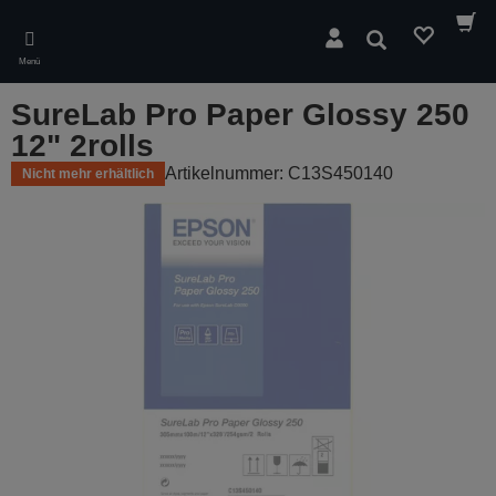
Skip
to
Suchen
main
Menü
content
SureLab Pro Paper Glossy 250
12" 2rolls
Artikelnummer: C13S450140
Nicht mehr erhältlich