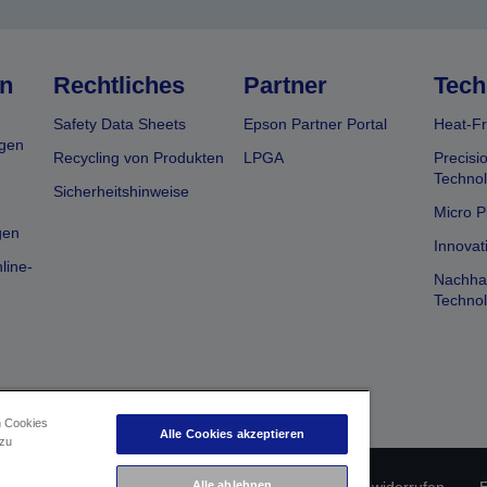
n
Rechtliches
Partner
Tech
Safety Data Sheets
Epson Partner Portal
Heat-Fr
gen
Recycling von Produkten
LPGA
Precisi
Technol
Sicherheitshinweise
Micro P
gen
Innovat
line-
Nachhal
Technol
n Cookies
Alle Cookies akzeptieren
 zu
Alle ablehnen