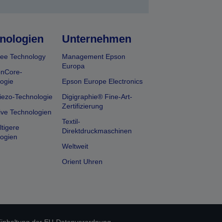
nologien
Unternehmen
ee Technology
Management Epson
Europa
onCore-
ogie
Epson Europe Electronics
iezo-Technologie
Digigraphie® Fine-Art-
Zertifizierung
ive Technologien
Textil-
tigere
Direktdruckmaschinen
ogien
Weltweit
Orient Uhren