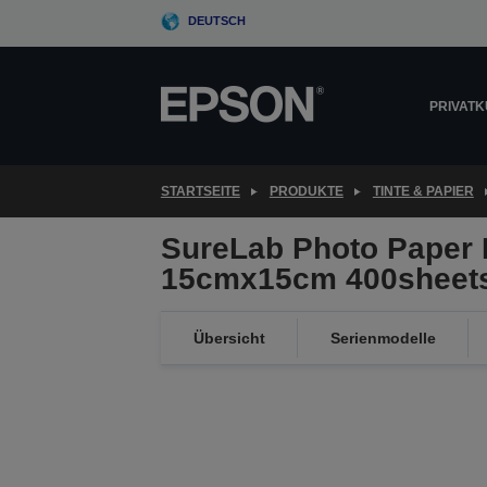
Skip
DEUTSCH
to
main
content
PRIVAT
STARTSEITE
PRODUKTE
TINTE & PAPIER
SureLab Photo Paper 
15cmx15cm 400sheet
Übersicht
Serienmodelle