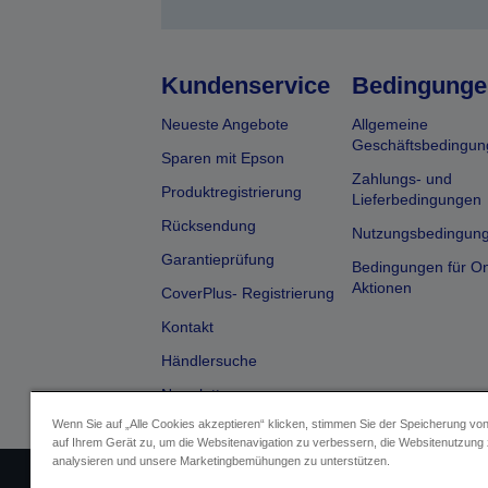
Kundenservice
Bedingunge
Neueste Angebote
Allgemeine
Geschäftsbedingun
Sparen mit Epson
Zahlungs- und
Produktregistrierung
Lieferbedingungen
Rücksendung
Nutzungsbedingun
Garantieprüfung
Bedingungen für On
Aktionen
CoverPlus- Registrierung
Kontakt
Händlersuche
Newsletter
Wenn Sie auf „Alle Cookies akzeptieren“ klicken, stimmen Sie der Speicherung vo
auf Ihrem Gerät zu, um die Websitenavigation zu verbessern, die Websitenutzung
analysieren und unsere Marketingbemühungen zu unterstützen.