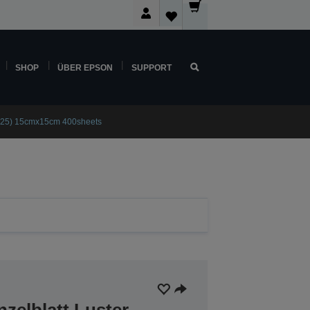
SHOP
ÜBER EPSON
SUPPORT
225) 15cmx15cm 400sheets