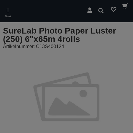
Skip
to
Suchen
main
Menü
content
SureLab Photo Paper Luster
(250) 6"x65m 4rolls
Artikelnummer: C13S400124