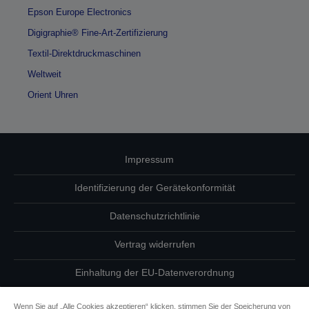
Epson Europe Electronics
Digigraphie® Fine-Art-Zertifizierung
Textil-Direktdruckmaschinen
Weltweit
Orient Uhren
Impressum
Identifizierung der Gerätekonformität
Datenschutzrichtlinie
Vertrag widerrufen
Einhaltung der EU-Datenverordnung
Fragen zum Datenschutz
Wenn Sie auf „Alle Cookies akzeptieren“ klicken, stimmen Sie der Speicherung von