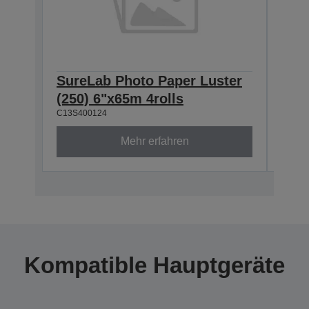
SureLab Photo Paper Luster
Sur
(250) 6"x65m 4rolls
(250
C13S400124
C13S4
Mehr erfahren
Kompatible Hauptgeräte