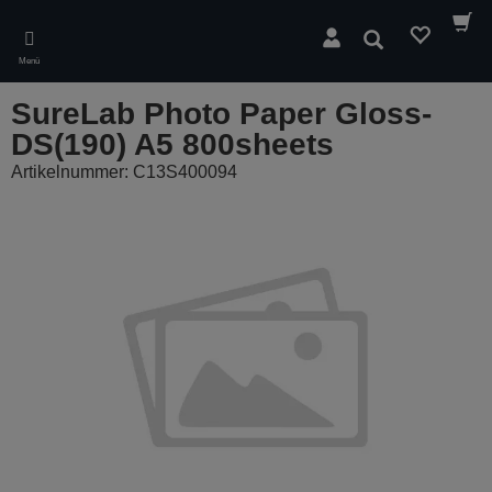
Skip
to
Suchen
main
Menü
content
SureLab Photo Paper Gloss-
DS(190) A5 800sheets
Artikelnummer: C13S400094