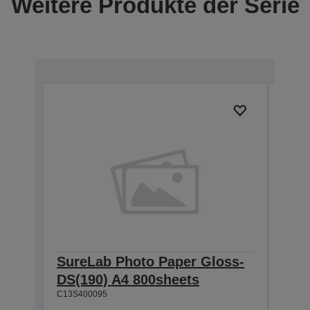
Weitere Produkte der Serie
SureLab Photo Paper Gloss-
Sur
DS(190) A4 800sheets
DS(
C13S400095
800