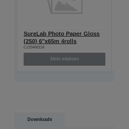
SureLab Photo Paper Gloss
Sur
(250) 6"x65m 4rolls
(250
C13S400118
C13S4
Mehr erfahren
Downloads