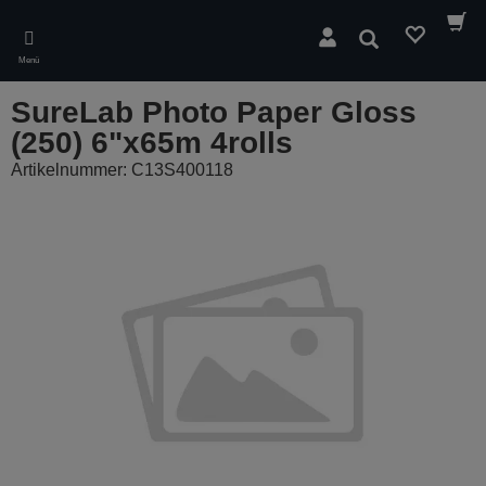
Skip
to
Suchen
main
Menü
content
SureLab Photo Paper Gloss
(250) 6"x65m 4rolls
Artikelnummer: C13S400118