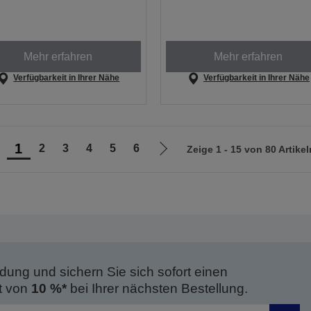
Mehr erfahren
Mehr erfahren
Verfügbarkeit in Ihrer Nähe
Verfügbarkeit in Ihrer Nähe
1
2
3
4
5
6
Zeige 1 - 15 von 80 Artikel
ur
Zur
orherigen
nächsten
eite
Seite
dung und sichern Sie sich sofort einen
t von
10 %*
bei Ihrer nächsten Bestellung.