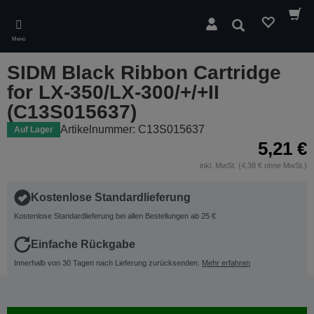
Skip
to
Suchen
main
Menü
content
SIDM Black Ribbon Cartridge
for LX-350/LX-300/+/+II
(C13S015637)
Artikelnummer: C13S015637
Auf Lager
5,21 €
inkl. MwSt. (4,38 € ohne MwSt.)
Kostenlose Standardlieferung
Kostenlose Standardlieferung bei allen Bestellungen ab 25 €
Einfache Rückgabe
Innerhalb von 30 Tagen nach Lieferung zurücksenden.
Mehr erfahren