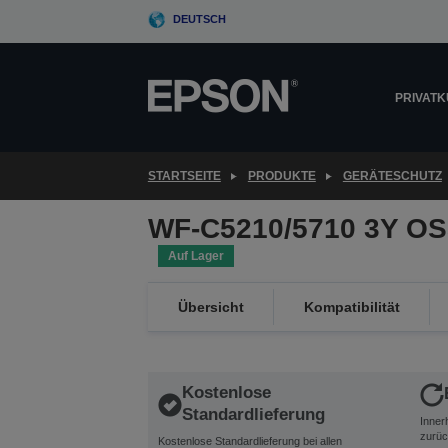
Skip
DEUTSCH
to
main
content
PRIVAT
STARTSEITE
PRODUKTE
GERÄTESCHUTZ
WF-C5210/5710 3Y OS
Auf Lager
Übersicht
Kompatibilität
Kostenlose
Standardlieferung
Inner
zurüc
Kostenlose Standardlieferung bei allen