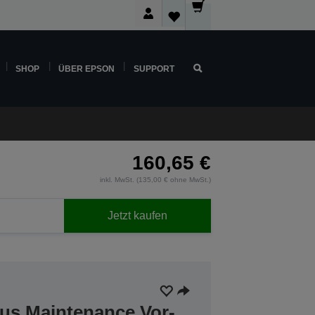
SHOP
ÜBER EPSON
SUPPORT
160,65 €
inkl. MwSt. (135,00 € ohne MwSt.)
Jetzt kaufen
lus Maintenance Vor-