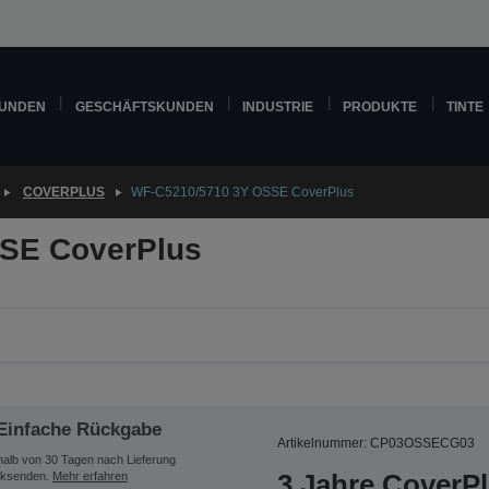
KUNDEN
GESCHÄFTSKUNDEN
INDUSTRIE
PRODUKTE
TINTE
COVERPLUS
WF-C5210/5710 3Y OSSE CoverPlus
SE CoverPlus
Einfache Rückgabe
Artikelnummer: CP03OSSECG03
halb von 30 Tagen nach Lieferung
3 Jahre CoverP
ksenden.
Mehr erfahren