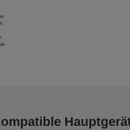
er
ck
n
ie
ompatible Hauptgerä