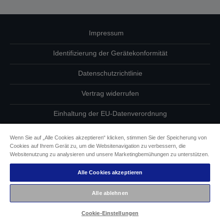
Impressum
Identifizierung der Gerätekonformität
Datenschutzrichtlinie
Vertrag widerrufen
Einhaltung der EU-Datenverordnung
Fragen zum Datenschutz
Wenn Sie auf „Alle Cookies akzeptieren“ klicken, stimmen Sie der Speicherung von
Cookies auf Ihrem Gerät zu, um die Websitenavigation zu verbessern, die
Informationen zu Cookies
Websitenutzung zu analysieren und unsere Marketingbemühungen zu unterstützen.
Alle Cookies akzeptieren
Epson Engagement für Barrierefreiheit
Alle ablehnen
Copyright © 2026 Seiko Epson
Cookie-Einstellungen