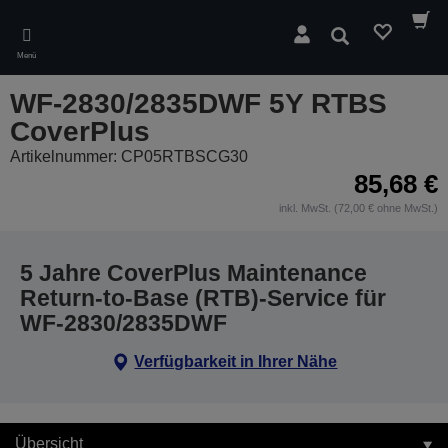
Skip
to
Suchen
main
Menü
content
WF-2830/2835DWF 5Y RTBS
CoverPlus
Artikelnummer: CP05RTBSCG30
85,68 €
inkl. MwSt. (72,00 € ohne MwSt.)
5 Jahre CoverPlus Maintenance
Return-to-Base (RTB)-Service für
WF-2830/2835DWF
Verfügbarkeit in Ihrer Nähe
Übersicht