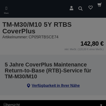
Skip
to
Suchen
main
Menü
content
TM-M30/M10 5Y RTBS
CoverPlus
Artikelnummer: CP05RTBSCE74
142,80 €
inkl. MwSt. (120,00 € ohne MwSt.)
5 Jahre CoverPlus Maintenance
Return-to-Base (RTB)-Service für
TM-M30/M10
Verfügbarkeit in Ihrer Nähe
Übersicht