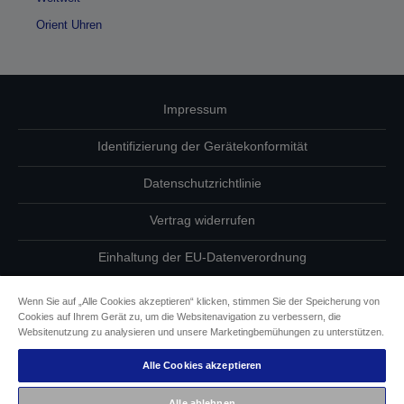
Orient Uhren
Impressum
Identifizierung der Gerätekonformität
Datenschutzrichtlinie
Vertrag widerrufen
Einhaltung der EU-Datenverordnung
Fragen zum Datenschutz
Wenn Sie auf „Alle Cookies akzeptieren“ klicken, stimmen Sie der Speicherung von
Cookies auf Ihrem Gerät zu, um die Websitenavigation zu verbessern, die
Informationen zu Cookies
Websitenutzung zu analysieren und unsere Marketingbemühungen zu unterstützen.
Alle Cookies akzeptieren
Epson Engagement für Barrierefreiheit
Alle ablehnen