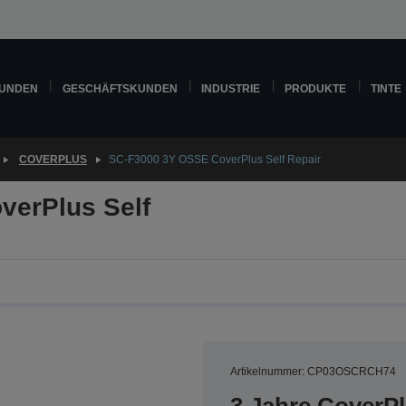
KUNDEN
GESCHÄFTSKUNDEN
INDUSTRIE
PRODUKTE
TINTE
COVERPLUS
SC-F3000 3Y OSSE CoverPlus Self Repair
verPlus Self
Artikelnummer: CP03OSCRCH74