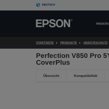
Skip
DEUTSCH
to
main
content
PRIVAT
STARTSEITE
PRODUKTE
GERÄTESCHUTZ
Perfection V850 Pro 
CoverPlus
Übersicht
Kompatibilität