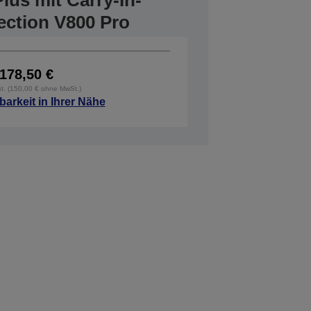
lus mit Carry-In-
fection V800 Pro
178,50 €
St. (150,00 € ohne MwSt.)
barkeit in Ihrer Nähe