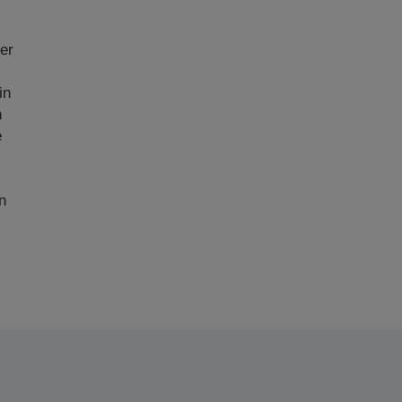
er
in
n
e
n