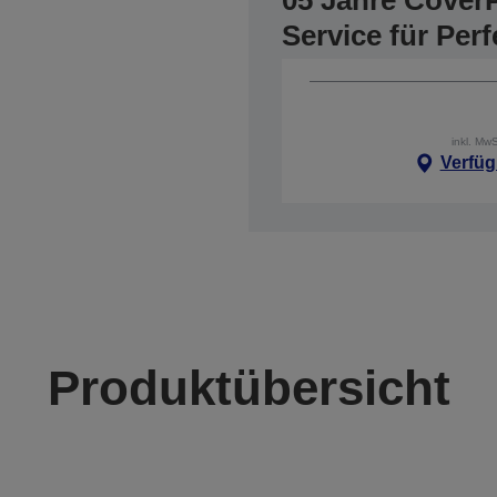
05 Jahre CoverP
Service für Per
inkl. Mw
Verfüg
Produktübersicht