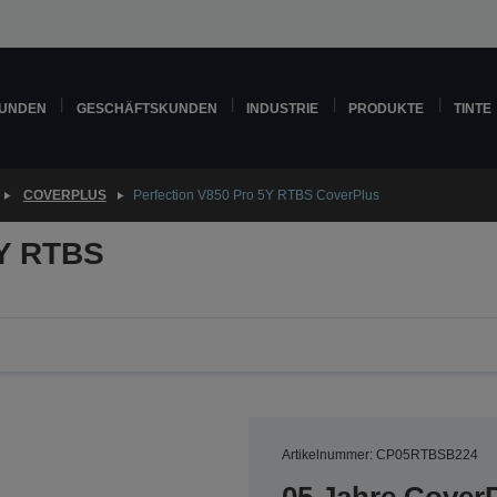
KUNDEN
GESCHÄFTSKUNDEN
INDUSTRIE
PRODUKTE
TINTE
COVERPLUS
Perfection V850 Pro 5Y RTBS CoverPlus
5Y RTBS
Artikelnummer: CP05RTBSB224