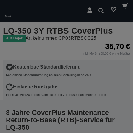
Skip
to
Suchen
main
Menü
content
LQ-350 3Y RTBS CoverPlus
Artikelnummer: CP03RTBSCC25
Auf Lager
35,70 €
inkl. MwSt. (30,00 € ohne MwSt.)
Kostenlose Standardlieferung
Kostenlose Standardlieferung bei allen Bestellungen ab 25 €
Einfache Rückgabe
Innerhalb von 30 Tagen nach Lieferung zurücksenden.
Mehr erfahren
3 Jahre CoverPlus Maintenance
Return-to-Base (RTB)-Service für
LQ-350