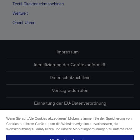
Textil-Direktdruckmaschinen
Weltweit
Orient Uhren
Impressum
Identifizierung der Gerätekonformität
Datenschutzrichtlinie
Vertrag widerrufen
Einhaltung der EU-Datenverordnung
Fragen zum Datenschutz
Wenn Sie auf „Alle Cookies akzeptieren“ klicken, stimmen Sie der Speicherung von
Cookies auf Ihrem Gerät zu, um die Websitenavigation zu verbessern, die
Informationen zu Cookies
Websitenutzung zu analysieren und unsere Marketingbemühungen zu unterstützen.