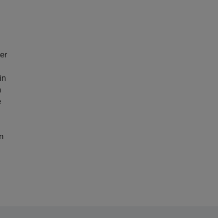
er
in
n
e
n