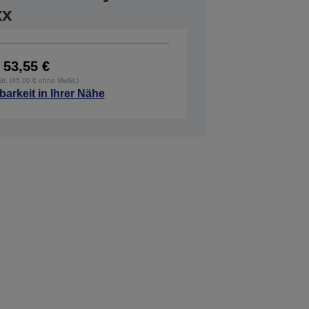
xx
53,55 €
wSt. (45,00 € ohne MwSt.)
barkeit in Ihrer Nähe