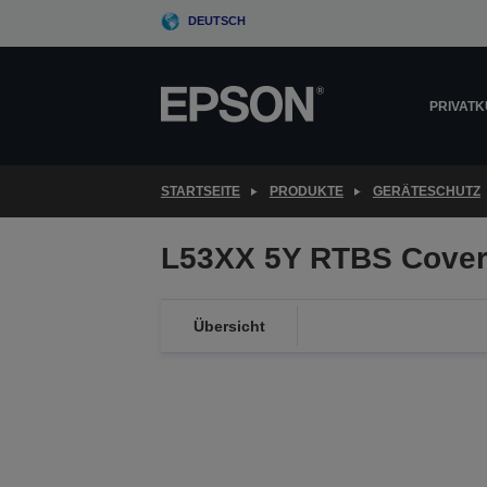
Skip
DEUTSCH
to
main
content
PRIVAT
STARTSEITE
PRODUKTE
GERÄTESCHUTZ
L53XX 5Y RTBS Cover
Übersicht