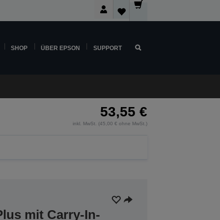
SHOP
ÜBER EPSON
SUPPORT
53,55 €
inkl. MwSt. (45,00 € ohne MwSt.)
lus mit Carry-In-