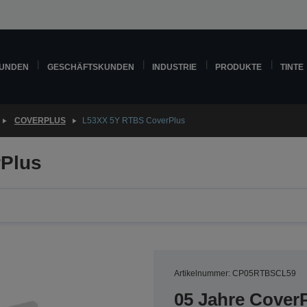
KUNDEN
GESCHÄFTSKUNDEN
INDUSTRIE
PRODUKTE
TINTE
COVERPLUS
L53XX 5Y RTBS CoverPlus
Plus
Artikelnummer: CP05RTBSCL59
05 Jahre CoverP