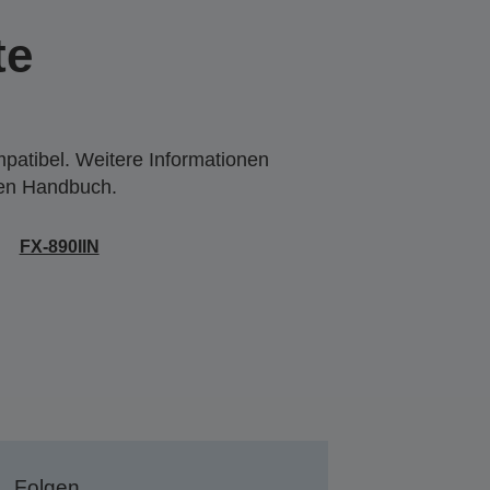
te
mpatibel. Weitere Informationen
den Handbuch.
FX-890IIN
Folgen