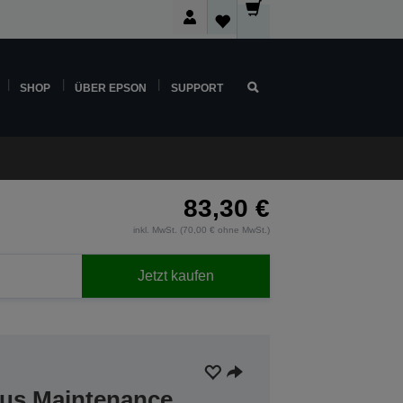
SHOP
ÜBER EPSON
SUPPORT
83,30 €
inkl. MwSt. (70,00 € ohne MwSt.)
Jetzt kaufen
lus Maintenance