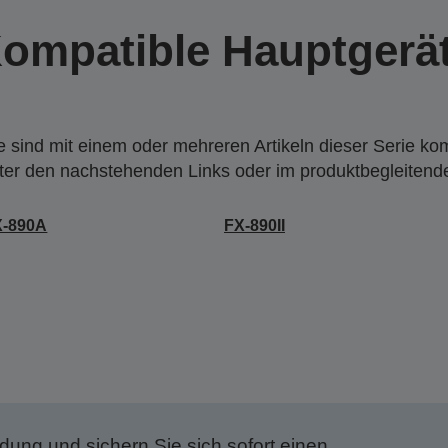
ompatible Hauptgerä
 sind mit einem oder mehreren Artikeln dieser Serie ko
nter den nachstehenden Links oder im produktbegleiten
X-890A
FX-890II
dung und sichern Sie sich sofort einen