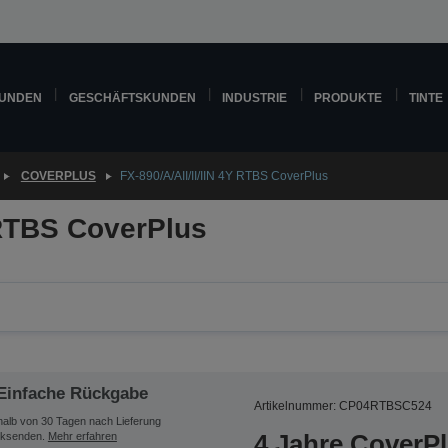
KUNDEN
GESCHÄFTSKUNDEN
INDUSTRIE
PRODUKTE
TINTE
COVERPLUS
FX-890/A/AII/II/IIN 4Y RTBS CoverPlus
Y RTBS CoverPlus
Einfache Rückgabe
Artikelnummer: CP04RTBSC524
halb von 30 Tagen nach Lieferung
4 Jahre CoverP
ksenden.
Mehr erfahren