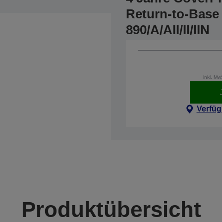
Return-to-Base 
890/A/AII/II/IIN
inkl. M
Verfüg
Produktübersicht