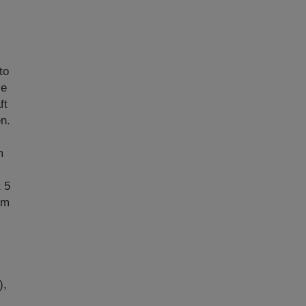
to
ie
ft
n.
m
.
t 5
im
),