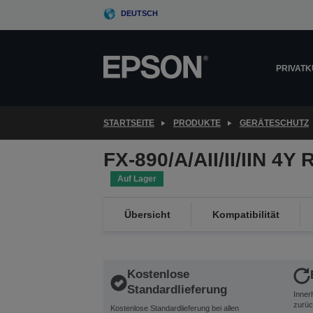
Skip
DEUTSCH
to
main
content
PRIVAT
STARTSEITE
PRODUKTE
GERÄTESCHUTZ
FX-890/A/AII/II/IIN 4
Auf Lager
Übersicht
Kompatibilität
Kostenlose
Standardlieferung
Inner
zurüc
Kostenlose Standardlieferung bei allen