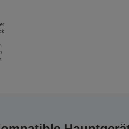
er
ck
n
n
n
ompatible Hauptgerä