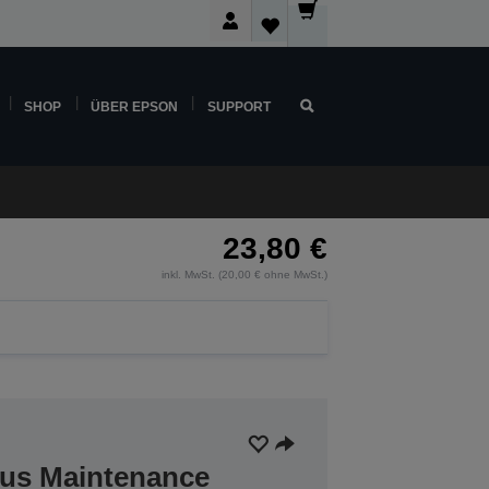
SHOP
ÜBER EPSON
SUPPORT
23,80 €
inkl. MwSt. (20,00 € ohne MwSt.)
lus Maintenance