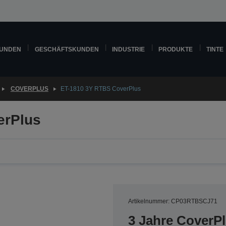
KUNDEN
GESCHÄFTSKUNDEN
INDUSTRIE
PRODUKTE
TINTE
COVERPLUS
ET-1810 3Y RTBS CoverPlus
erPlus
Artikelnummer: CP03RTBSCJ71
3 Jahre CoverP