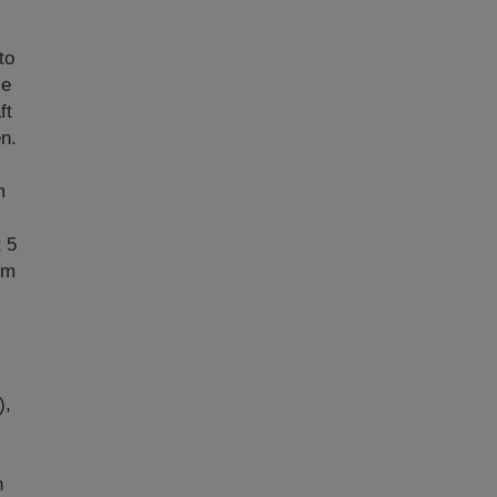
to
ie
ft
n.
m
.
t 5
im
),
n