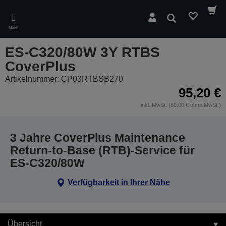
Skip
to
Suchen
main
Menü
content
ES-C320/80W 3Y RTBS
CoverPlus
Artikelnummer: CP03RTBSB270
95,20 €
inkl. MwSt. (80,00 € ohne MwSt.)
3 Jahre CoverPlus Maintenance
Return-to-Base (RTB)-Service für
ES-C320/80W
Verfügbarkeit in Ihrer Nähe
Übersicht