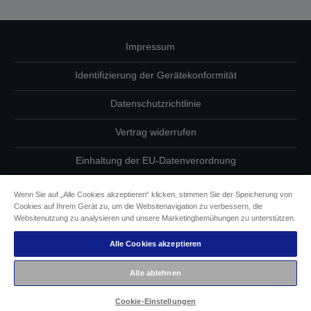
Impressum
Identifizierung der Gerätekonformität
Datenschutzrichtlinie
Vertrag widerrufen
Einhaltung der EU-Datenverordnung
Fragen zum Datenschutz
Wenn Sie auf „Alle Cookies akzeptieren“ klicken, stimmen Sie der Speicherung von
Cookies auf Ihrem Gerät zu, um die Websitenavigation zu verbessern, die
Informationen zu Cookies
Websitenutzung zu analysieren und unsere Marketingbemühungen zu unterstützen.
Alle Cookies akzeptieren
Epson Engagement für Barrierefreiheit
Alle ablehnen
Copyright © 2026 Seiko Epson
Cookie-Einstellungen