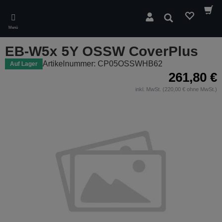
Skip
to
Suchen
main
Menü
content
EB-W5x 5Y OSSW CoverPlus
Artikelnummer: CP05OSSWHB62
Auf Lager
261,80 €
inkl. MwSt. (220,00 € ohne MwSt.)