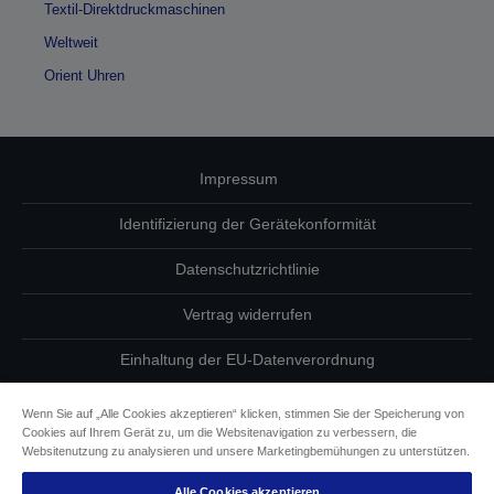
Textil-Direktdruckmaschinen
Weltweit
Orient Uhren
Impressum
Identifizierung der Gerätekonformität
Datenschutzrichtlinie
Vertrag widerrufen
Einhaltung der EU-Datenverordnung
Fragen zum Datenschutz
Wenn Sie auf „Alle Cookies akzeptieren“ klicken, stimmen Sie der Speicherung von
Cookies auf Ihrem Gerät zu, um die Websitenavigation zu verbessern, die
Informationen zu Cookies
Websitenutzung zu analysieren und unsere Marketingbemühungen zu unterstützen.
Alle Cookies akzeptieren