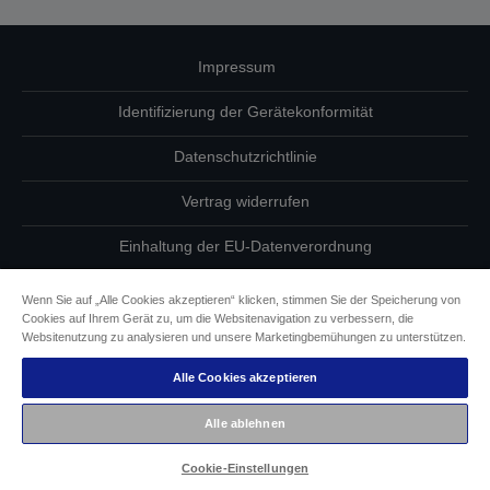
Impressum
Identifizierung der Gerätekonformität
Datenschutzrichtlinie
Vertrag widerrufen
Einhaltung der EU-Datenverordnung
Fragen zum Datenschutz
Wenn Sie auf „Alle Cookies akzeptieren“ klicken, stimmen Sie der Speicherung von
Cookies auf Ihrem Gerät zu, um die Websitenavigation zu verbessern, die
Informationen zu Cookies
Websitenutzung zu analysieren und unsere Marketingbemühungen zu unterstützen.
Alle Cookies akzeptieren
Epson Engagement für Barrierefreiheit
Alle ablehnen
Copyright © 2026 Seiko Epson
Cookie-Einstellungen