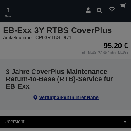
Skip
to
Suchen
main
Menü
content
EB-Exx 3Y RTBS CoverPlus
Artikelnummer: CP03RTBSH971
95,20 €
inkl. MwSt. (80,00 € ohne MwSt.)
3 Jahre CoverPlus Maintenance
Return-to-Base (RTB)-Service für
EB-Exx
Verfügbarkeit in Ihrer Nähe
Übersicht