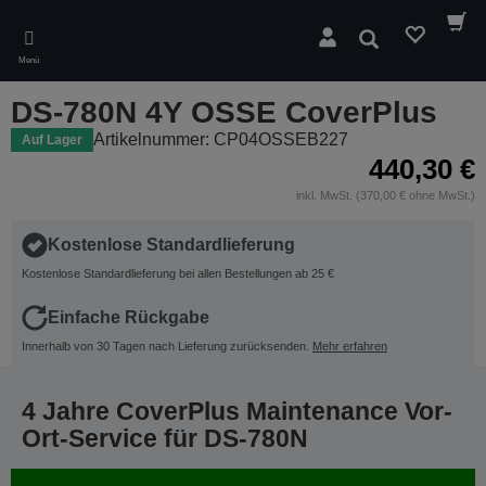
Skip
to
Suchen
main
Menü
content
DS-780N 4Y OSSE CoverPlus
Artikelnummer: CP04OSSEB227
Auf Lager
440,30 €
inkl. MwSt. (370,00 € ohne MwSt.)
Kostenlose Standardlieferung
Kostenlose Standardlieferung bei allen Bestellungen ab 25 €
Einfache Rückgabe
Innerhalb von 30 Tagen nach Lieferung zurücksenden.
Mehr erfahren
4 Jahre CoverPlus Maintenance Vor-
Ort-Service für DS-780N