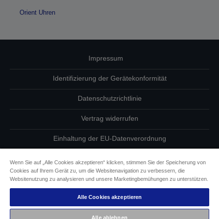
Orient Uhren
Impressum
Identifizierung der Gerätekonformität
Datenschutzrichtlinie
Vertrag widerrufen
Einhaltung der EU-Datenverordnung
Fragen zum Datenschutz
Wenn Sie auf „Alle Cookies akzeptieren“ klicken, stimmen Sie der Speicherung von
Cookies auf Ihrem Gerät zu, um die Websitenavigation zu verbessern, die
Informationen zu Cookies
Websitenutzung zu analysieren und unsere Marketingbemühungen zu unterstützen.
Alle Cookies akzeptieren
Epson Engagement für Barrierefreiheit
Alle ablehnen