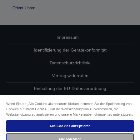
Orient Uhren
Impressum
Identifizierung der Gerätekonformität
Datenschutzrichtlinie
Vertrag widerrufen
Einhaltung der EU-Datenverordnung
Fragen zum Datenschutz
Wenn Sie auf „Alle Cookies akzeptieren“ klicken, stimmen Sie der Speicherung von
Cookies auf Ihrem Gerät zu, um die Websitenavigation zu verbessern, die
Informationen zu Cookies
Websitenutzung zu analysieren und unsere Marketingbemühungen zu unterstützen.
Alle Cookies akzeptieren
Epson Engagement für Barrierefreiheit
Alle ablehnen