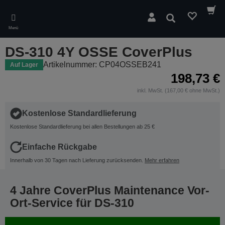
Skip
to
Suchen
main
Menü
content
DS-310 4Y OSSE CoverPlus
Artikelnummer: CP04OSSEB241
Auf Lager
198,73 €
inkl. MwSt. (167,00 € ohne MwSt.)
Kostenlose Standardlieferung
Kostenlose Standardlieferung bei allen Bestellungen ab 25 €
Einfache Rückgabe
Innerhalb von 30 Tagen nach Lieferung zurücksenden.
Mehr erfahren
4 Jahre CoverPlus Maintenance Vor-
Ort-Service für DS-310